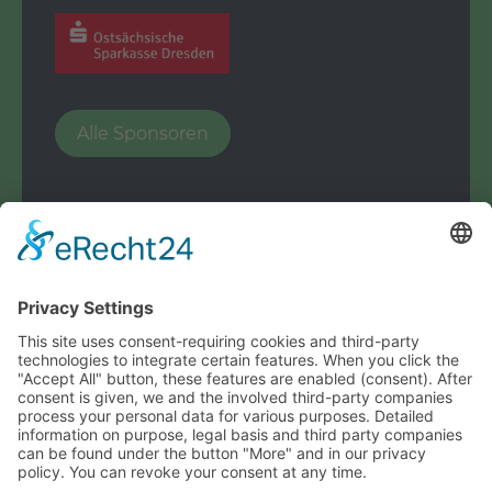
Alle Sponsoren
© Handballspielverein Dresden e.V.
powered by
ACRIBIT
Handballspielverein Dresden e.V.
Berggartenstraße 30
01277 Dresden
E-Mail:
kontakt@hsvdresden.de