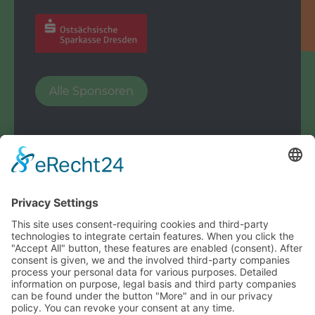
Alle Sponsoren
© Handballspielverein Dresden e.V.
powered by
ACRIBIT
Handballspielverein Dresden e.V.
Berggartenstraße 30
01277 Dresden
E-Mail:
kontakt@hsvdresden.de