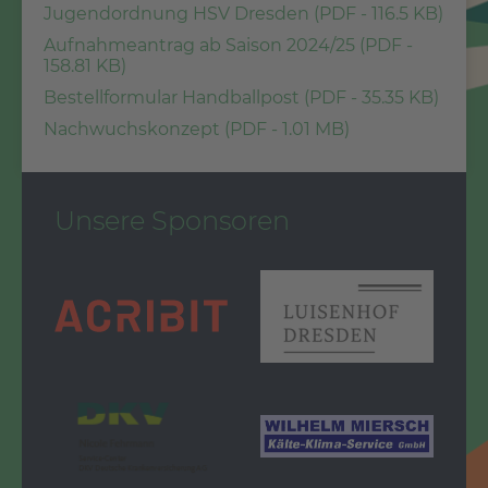
Jugendordnung HSV Dresden (
PDF -
116.5 KB
)
Aufnahmeantrag ab Saison 2024/25 (
PDF -
158.81 KB
)
Bestellformular Handballpost (
PDF -
35.35 KB
)
Nachwuchskonzept (
PDF -
1.01 MB
)
Unsere Sponsoren