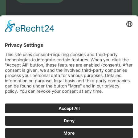
© Handballspielverein Dresden e.V.
powered by
ACRIBIT
Handballspielverein Dresden e.V.
Berggartenstraße 30
01277 Dresden
E-Mail:
kontakt@hsvdresden.de
Links
‍Handball-Verband Sachsen e.V.
‍Stadtsportbund Dresden e.V.
Mitteldeutscher Handballverband e.V.